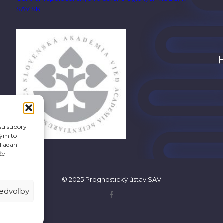
SAV SK
 sú súbory
týmito
liadaní
že
© 2025 Prognostický ústav SAV
redvoľby