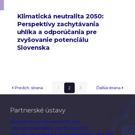
Klimatická neutralita 2050:
Perspektívy zachytávania
uhlíka a odporúčania pre
zvyšovanie potenciálu
Slovenska
Predch. strana
1
2
3
Ďalšia strana
Partnerské ústavy
Spoločenskovedný ústav CSPV SAV
Ústav experimentálnej psychológie SAV
Centrum spoločenských a psychologických vied SAV