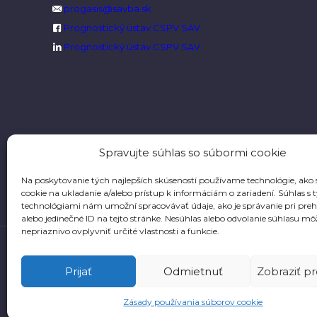
progasis@savba.sk
Prognostický ústav CSPV SAV
Prognostický ústav CSPV SAV
Spravujte súhlas so súbormi cookie
Na poskytovanie tých najlepších skúseností používame technológie, ako
cookie na ukladanie a/alebo prístup k informáciám o zariadení. Súhlas s 
technológiami nám umožní spracovávať údaje, ako je správanie pri preh
alebo jedinečné ID na tejto stránke. Nesúhlas alebo odvolanie súhlasu mô
nepriaznivo ovplyvniť určité vlastnosti a funkcie.
Prijať
Odmietnuť
Zobraziť p
Zásady používania súborov cookie