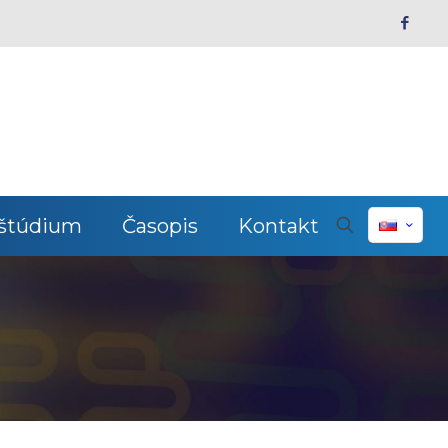
 štúdium
Časopis
Kontakt