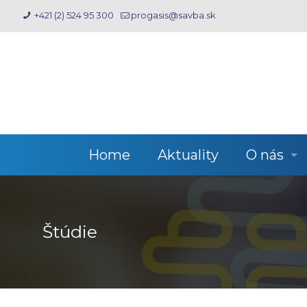
+421 (2) 524 95 300
progasis@savba.sk
Home
Aktuality
O nás
Štúdie