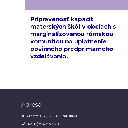
Pripravenosť kapacít
materských škôl v obciach s
marginalizovanou rómskou
komunitou na uplatnenie
povinného predprimárneho
vzdelávania.
Adresa
Šancová 56, 811 05 Bratislava
+421 (2) 524 95 300