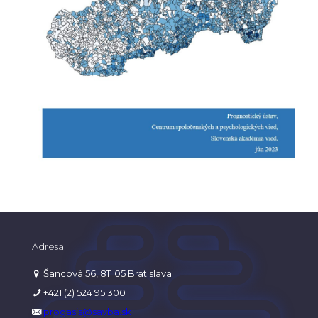
Adresa
Šancová 56, 811 05 Bratislava
+421 (2) 524 95 300
progasis@savba.sk