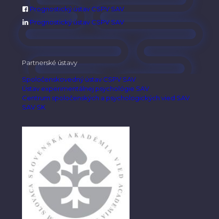
Prognostický ústav CSPV SAV
Prognostický ústav CSPV SAV
Partnerské ústavy
Spoločenskovedný ústav CSPV SAV
Ústav experimentálnej psychológie SAV
Centrum spoločenských a psychologických vied SAV
SAV SK