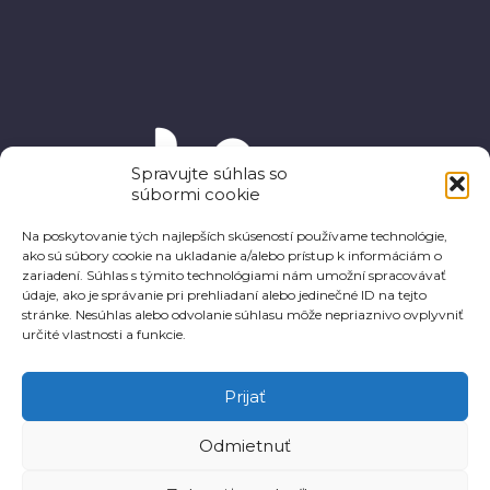
Spravujte súhlas so
súbormi cookie
Na poskytovanie tých najlepších skúseností používame technológie,
ako sú súbory cookie na ukladanie a/alebo prístup k informáciám o
zariadení. Súhlas s týmito technológiami nám umožní spracovávať
údaje, ako je správanie pri prehliadaní alebo jedinečné ID na tejto
stránke. Nesúhlas alebo odvolanie súhlasu môže nepriaznivo ovplyvniť
určité vlastnosti a funkcie.
Prijať
Odmietnuť
© 2025 Prognostický ústav SAV