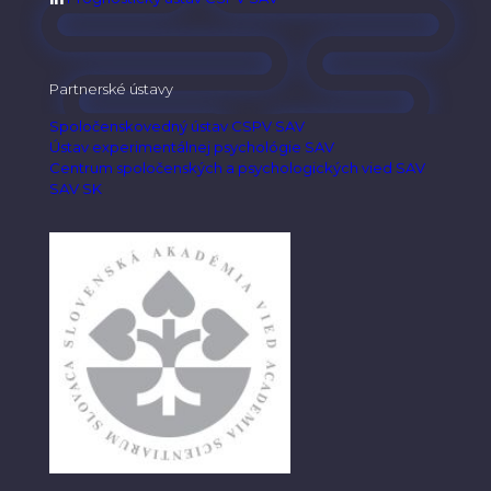
Partnerské ústavy
Spoločenskovedný ústav CSPV SAV
Ústav experimentálnej psychológie SAV
Centrum spoločenských a psychologických vied SAV
SAV SK