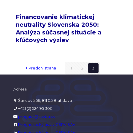
Financovanie klimatickej
neutrality Slovenska 2050:
Analýza súčasnej situácie a
kľúčových výziev
Predch. strana
1
2
3
Adresa
Šancová 56, 811 05 Bratislava
+421 (2) 524 95 300
progasis@savba.sk
Prognostický ústav CSPV SAV
Prognostický ústav CSPV SAV