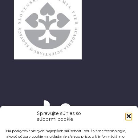
Spravujte súhlas so
súbormi cookie
Na poskytovanie tých najlepších skúseností používame technológie,
ako sú súbory cookie na ukladanie a/alebo prístup k informáciám o