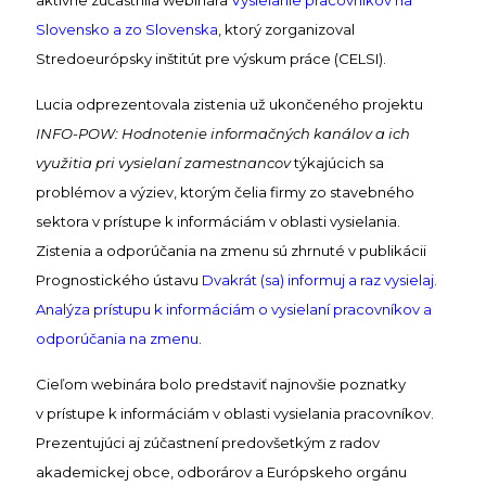
aktívne zúčastnila webinára
Vysielanie pracovníkov na
Slovensko a zo Slovenska
, ktorý zorganizoval
Stredoeurópsky inštitút pre výskum práce (CELSI).
Lucia odprezentovala zistenia už ukončeného projektu
INFO-POW: Hodnotenie informačných kanálov a ich
využitia pri vysielaní zamestnancov
týkajúcich sa
problémov a výziev, ktorým čelia firmy zo stavebného
sektora v prístupe k informáciám v oblasti vysielania.
Zistenia a odporúčania na zmenu sú zhrnuté v publikácii
Prognostického ústavu
Dvakrát (sa) informuj a raz vysielaj.
Analýza prístupu k informáciám o vysielaní pracovníkov a
odporúčania na zmenu
.
Cieľom webinára bolo predstaviť najnovšie poznatky
v prístupe k informáciám v oblasti vysielania pracovníkov.
Prezentujúci aj zúčastnení predovšetkým z radov
akademickej obce, odborárov a Európskeho orgánu