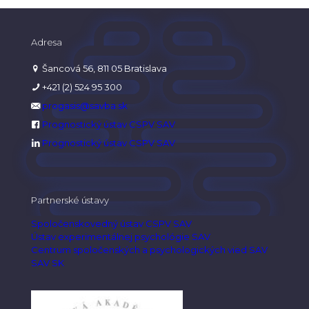
Adresa
Šancová 56, 811 05 Bratislava
+421 (2) 524 95 300
progasis@savba.sk
Prognostický ústav CSPV SAV
Prognostický ústav CSPV SAV
Partnerské ústavy
Spoločenskovedný ústav CSPV SAV
Ústav experimentálnej psychológie SAV
Centrum spoločenských a psychologických vied SAV
SAV SK