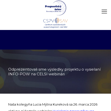
Odprezentovali sme výsledky projektu o vysielaní
INFO-POW na CELSI webinári
Naša kolegyňa Lucia Mýtna Kureková sa 26. marca 2026