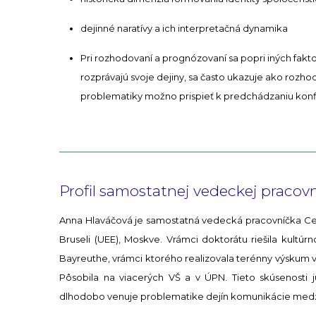
dejinné naratívy a ich interpretačná dynamika
Pri rozhodovaní a prognózovaní sa popri iných fakt
rozprávajú svoje dejiny, sa často ukazuje ako rozhodu
problematiky možno prispieť k predchádzaniu konf
Profil samostatnej vedeckej pracov
Anna Hlaváčová je samostatná vedecká pracovníčka Cent
Bruseli (UEE), Moskve. Vrámci doktorátu riešila kult
Bayreuthe, vrámci ktorého realizovala terénny výskum v 
Pôsobila na viacerých VŠ a v ÚPN. Tieto skúsenosti 
dlhodobo venuje problematike dejín komunikácie medz