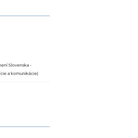
mení Slovenska -
dície a komunikácie)