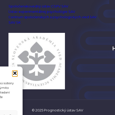
Spoločenskovedný ústav CSPV SAV
Ústav experimentálnej psychológie SAV
Centrum spoločenských a psychologických vied SAV
SAV SK
 sú súbory
týmito
liadaní
že
© 2025 Prognostický ústav SAV