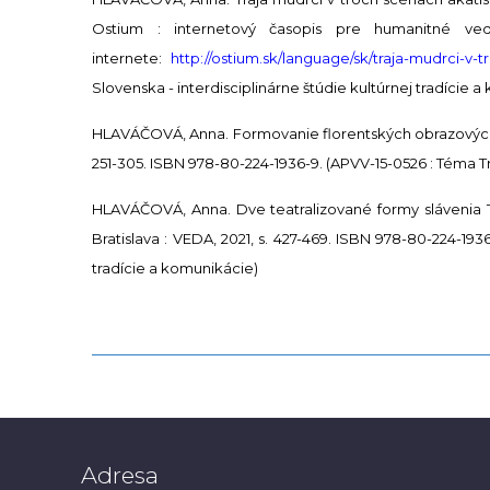
Ostium : internetový časopis pre humanitné ved
internete:
http://ostium.sk/language/sk/traja-mudrci-v-
Slovenska - interdisciplinárne štúdie kultúrnej tradície 
HLAVÁČOVÁ, Anna. Formovanie florentských obrazových vet
251-305. ISBN 978-80-224-1936-9. (APVV-15-0526 : Téma Tr
HLAVÁČOVÁ, Anna. Dve teatralizované formy slávenia Tr
Bratislava : VEDA, 2021, s. 427-469. ISBN 978-80-224-193
tradície a komunikácie)
Adresa