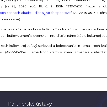
y [seriál], 2020, roč. 16, č. 2. ISSN 1339-942X. Názov z o
troch-scenach-akatistu-dionisij-vo-ferapontove/
(APVV-15-0526 : Tém
a komunikácie)
iev klaňania mudrcov. In Téma Troch kráľov v umení a v kultúre. - Br
och kráľov v umení Slovenska – interdisciplinárne štúdie kultúrnej tr
och kráľov: trojkráľový sprievod a koledovanie. In Téma Troch kráľo
6-9. (APVV-15-0526 : Téma Troch kráľov v umení Slovenska – interdisci
Partnerské ústavy