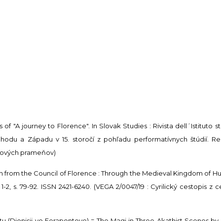
f "A journey to Florence". In Slovak Studies : Rivista dell´Istituto 
 Východu a Západu v 15. storočí z pohľadu performatívnych štúdií. R
zových prameňov)
from the Council of Florence : Through the Medieval Kingdom of Hung
 1-2, s. 79-92. ISSN 2421-6240. (VEGA 2/0047/19 : Cyrilický cestopis z c
 (Dionisij vo Ferapontove) = The Magi in Three Akathist Scenes by D