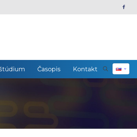
 štúdium
Časopis
Kontakt
a