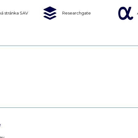
á stránka SAV
Researchgate
e
iev