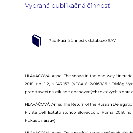
Vybraná publikačná činnosť
Publikačná činnosť v databáze SAV
HLAVÁČOVÁ, Anna. The snows in the one-way itineraries o
2018, no. 1-2, s. 143-157. (VEGA č. 2/0168/16 : Dialóg
predstavení na základe dochovaných textových a obra
HLAVÁČOVÁ, Anna. The Return of the Russian Delegation 
Rivista dell´Istituto storico Slovacco di Roma, 2019, no.
Pokus o naratív)
HLAVÁČOVÁ, Anna. Traja mudrci v troch scénach akatistu