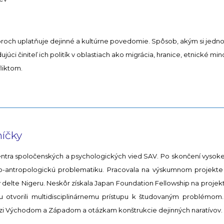
oroch uplatňuje dejinné a kultúrne povedomie. Spôsob, akým si jedno
júci činiteľ ich politík v oblastiach ako migrácia, hranice, etnické min
liktom.
níčky
ra spoločenských a psychologických vied SAV. Po skončení vysokej š
úrno-antropologickú problematiku. Pracovala na výskumnom projekt
delte Nigeru. Neskôr získala Japan Foundation Fellowship na projekt 
ju otvorili multidisciplinárnemu prístupu k študovaným problémo
i Východom a Západom a otázkam konštrukcie dejinných naratívov.