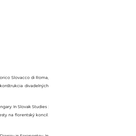
storico Slovacco di Roma,
ekonštrukcia divadelných
ary. In Slovak Studies :
esty na florentský koncil.
ionisy in Ferapontov. In