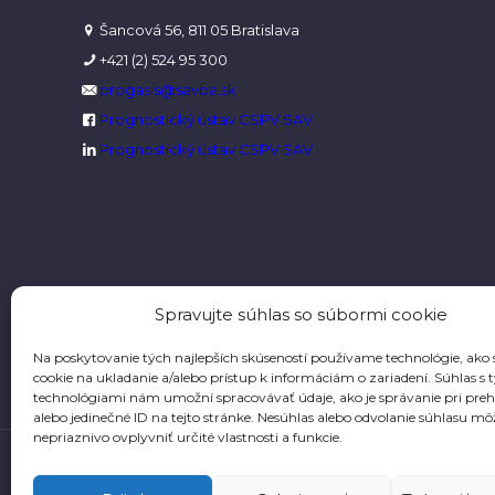
Šancová 56, 811 05 Bratislava
+421 (2) 524 95 300
progasis@savba.sk
Prognostický ústav CSPV SAV
Prognostický ústav CSPV SAV
Spravujte súhlas so súbormi cookie
Na poskytovanie tých najlepších skúseností používame technológie, ako
cookie na ukladanie a/alebo prístup k informáciám o zariadení. Súhlas s 
technológiami nám umožní spracovávať údaje, ako je správanie pri preh
alebo jedinečné ID na tejto stránke. Nesúhlas alebo odvolanie súhlasu mô
nepriaznivo ovplyvniť určité vlastnosti a funkcie.