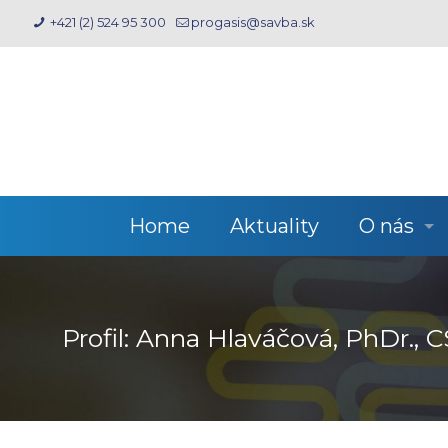
+421 (2) 524 95 300
progasis@savba.sk
Home
Aktuality
O nás
Profil: Anna Hlaváčová, PhDr.,