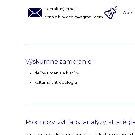
Kontaktný email:
Osobn
anna.a.hlavacova@gmail.com
Výskumné zameranie
dejiny umenia a kultúry
kultúrna antropológia
Prognózy, výhľady, analýzy, stratégi
historická dimenzia formovania identity spoločenst