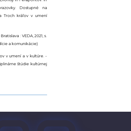
brazovky. Dostupné na
a Troch kráľov v umení
atislava : VEDA, 2021, s.
adície a komunikácie)
v v umení a v kultúre. -
plinárne štúdie kultúrnej