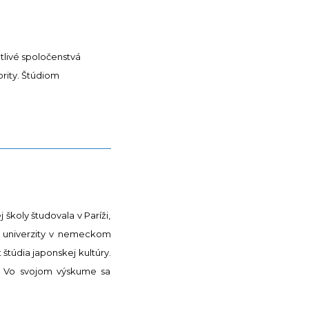
tlivé spoločenstvá
ority. Štúdiom
koly študovala v Paríži,
e univerzity v nemeckom
štúdia japonskej kultúry.
m. Vo svojom výskume sa