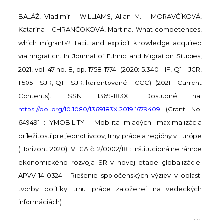
BALÁŽ, Vladimír - WILLIAMS, Allan M. - MORAVČÍKOVÁ,
Katarína - CHRANČOKOVÁ, Martina. What competences,
which migrants? Tacit and explicit knowledge acquired
via migration. In Journal of Ethnic and Migration Studies,
2021, vol. 47 no. 8, pp. 1758-1774. (2020: 5.340 - IF, Q1 - JCR,
1.505 - SJR, Q1 - SJR, karentované - CCC). (2021 - Current
Contents). ISSN 1369-183X. Dostupné na:
https://doi.org/10.1080/1369183X.2019.1679409
(Grant No.
649491 : YMOBILITY - Mobilita mladých: maximalizácia
príležitostí pre jednotlivcov, trhy práce a regióny v Európe
(Horizont 2020). VEGA č. 2/0002/18 : Inštitucionálne rámce
ekonomického rozvoja SR v novej etape globalizácie.
APVV-14-0324 : Riešenie spoločenských výziev v oblasti
tvorby politiky trhu práce založenej na vedeckých
informáciách)