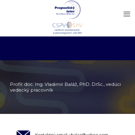
Profil: doc. Ing. Vladimír Baláž, PhD. DrSc., vedúci
vedecký pracovník
Kontaktný email: vbalaz@yahoo.com