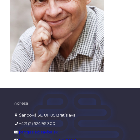
Adresa
Šancová 56, 811 05 Bratislava
+421 (2) 524 95 300
progasis@savba.sk