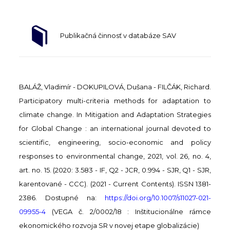
Publikačná činnosť v databáze SAV
BALÁŽ, Vladimír - DOKUPILOVÁ, Dušana - FILČÁK, Richard.
Participatory multi-criteria methods for adaptation to
climate change. In Mitigation and Adaptation Strategies
for Global Change : an international journal devoted to
scientific, engineering, socio-economic and policy
responses to environmental change, 2021, vol. 26, no. 4,
art. no. 15. (2020: 3.583 - IF, Q2 - JCR, 0.994 - SJR, Q1 - SJR,
karentované - CCC). (2021 - Current Contents). ISSN 1381-
2386. Dostupné na:
https://doi.org/10.1007/s11027-021-
09955-4
(VEGA č. 2/0002/18 : Inštitucionálne rámce
ekonomického rozvoja SR v novej etape globalizácie)