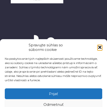
Spravujte súhlas so
súbormi cookie
Na poskytovanie tých najlepších skúseností používame technológie,
ako sú súbory cookie na ukladanie a/alebo prístup k informáciám o
zariadení. Súhlas s týmito technológiami nám umožní spracovávať
údaje, ako je správanie pri prehliadaní alebo jedinečné ID na tejto
stránke. Nesúhlas alebo odvolanie súhlasu môže nepriaznivo ovplyvniť
určité vlastnosti a funkcie.
Prijať
Odmietnuť