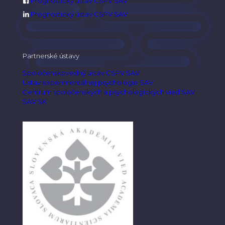
Prognostický ústav CSPV SAV
Prognostický ústav CSPV SAV
Partnerské ústavy
Spoločenskovedný ústav CSPV SAV
Ústav experimentálnej psychológie SAV
Centrum spoločenských a psychologických vied SAV
SAV SK