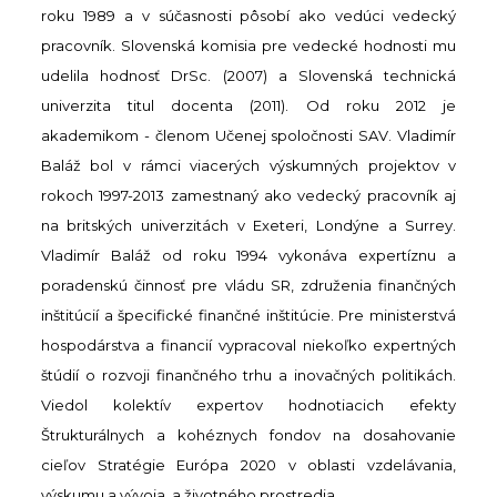
roku 1989 a v súčasnosti pôsobí ako vedúci vedecký
pracovník. Slovenská komisia pre vedecké hodnosti mu
udelila hodnosť DrSc. (2007) a Slovenská technická
univerzita titul docenta (2011). Od roku 2012 je
akademikom - členom Učenej spoločnosti SAV. Vladimír
Baláž bol v rámci viacerých výskumných projektov v
rokoch 1997-2013 zamestnaný ako vedecký pracovník aj
na britských univerzitách v Exeteri, Londýne a Surrey.
Vladimír Baláž od roku 1994 vykonáva expertíznu a
poradenskú činnosť pre vládu SR, združenia finančných
inštitúcií a špecifické finančné inštitúcie. Pre ministerstvá
hospodárstva a financií vypracoval niekoľko expertných
štúdií o rozvoji finančného trhu a inovačných politikách.
Viedol kolektív expertov hodnotiacich efekty
Štrukturálnych a kohéznych fondov na dosahovanie
cieľov Stratégie Európa 2020 v oblasti vzdelávania,
výskumu a vývoja, a životného prostredia