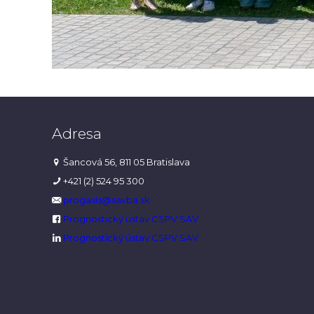
Adresa
Šancová 56, 811 05 Bratislava
+421 (2) 524 95 300
progasis@savba.sk
Prognostický ústav CSPV SAV
Prognostický ústav CSPV SAV