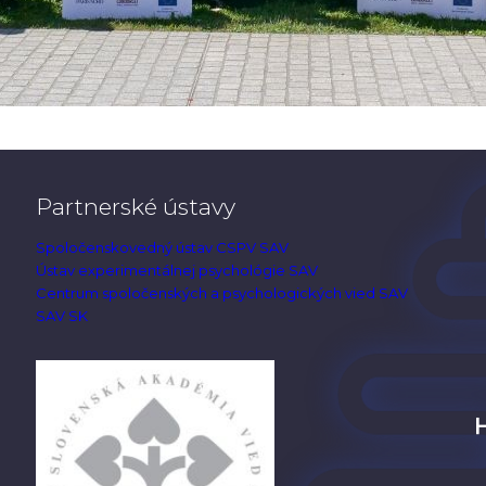
Partnerské ústavy
Spoločenskovedný ústav CSPV SAV
Ústav experimentálnej psychológie SAV
Centrum spoločenských a psychologických vied SAV
SAV SK