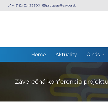
+421 (2) 524 95 300
progasis@savba.sk
Home
Aktuality
O nás
Záverečná konferencia projektu