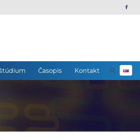
 štúdium
Časopis
Kontakt