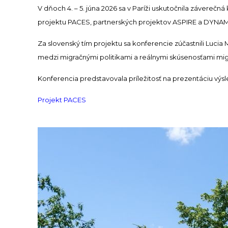
V dňoch 4. – 5. júna 2026 sa v Paríži uskutočnila závere
projektu PACES, partnerských projektov ASPIRE a DYNAMIG
Za slovenský tím projektu sa konferencie zúčastnili Luci
medzi migračnými politikami a reálnymi skúsenosťami mig
Konferencia predstavovala príležitosť na prezentáciu vý
Projekt PACES