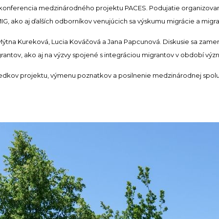
čná konferencia medzinárodného projektu PACES. Podujatie organizova
, ako aj ďalších odborníkov venujúcich sa výskumu migrácie a migrač
a Mýtna Kureková, Lucia Kováčová a Jana Papcunová. Diskusie sa zamer
rantov, ako aj na výzvy spojené s integráciou migrantov v období v
sledkov projektu, výmenu poznatkov a posilnenie medzinárodnej spolu