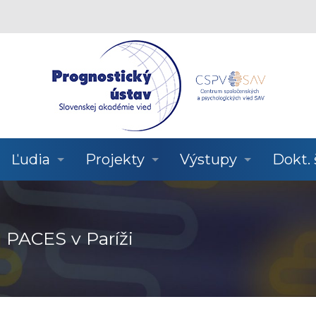
Ľudia
Projekty
Výstupy
Dokt.
 PACES v Paríži