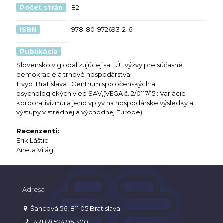
Počet strán
82
ISBN
978-80-972693-2-6
Publikácia
Slovensko v globalizujúcej sa EÚ : výzvy pre súčasné
demokracie a trhové hospodárstva.
1. vyd. Bratislava : Centrum spoločenských a
psychologických vied SAV,(VEGA č. 2/0117/15 : Variácie
korporativizmu a jeho vplyv na hospodárske výsledky a
výstupy v strednej a východnej Európe).
Recenzenti:
Erik Láštic
Aneta Világi
Adresa
Šancová 56, 811 05 Bratislava
+421 (2) 524 95 300