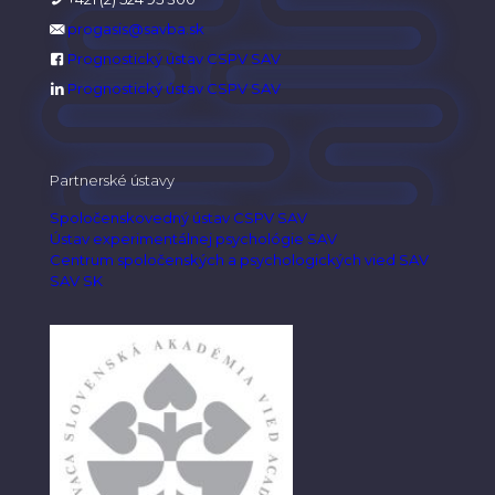
progasis@savba.sk
Prognostický ústav CSPV SAV
Prognostický ústav CSPV SAV
Partnerské ústavy
Spoločenskovedný ústav CSPV SAV
Ústav experimentálnej psychológie SAV
Centrum spoločenských a psychologických vied SAV
SAV SK