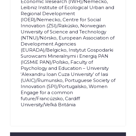
Economic Research (IWH)/Nemecko,
Leibniz Institute of Ecological Urban and
Regional Development
(IOER)/Nemecko, Centre for Social
Innovation (ZSI)/Rakúsko, Norwegian
University of Science and Technology
(NTNU)/Nórsko, European Association of
Development Agencies
(EURADA)/Belgicko, Instytut Gospodarki
Surowcami Mineralnymi i Energią PAN
(IGSMiE PAN)/Poľsko, Faculty of
Psychology and Education – University
‘Alexandru Ioan Cuza University’ of Iasi
(UAIC)/Rumunsko, Portuguese Society of
Innovation (SPI)/Portugalsko, Women
Engage for a common
future/Francúzsko, Cardiff
University/Veľká Británia