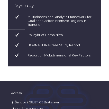
Výstupy
Multidimensional Analytic Framework for
Coal and Carbon Intensive Regions in
Transition
Policybrief Horna Nitra
HORNA NITRA Case Study Report
Report on Multidimensional Key Factors
Adresa
Šancová 56, 811 05 Bratislava
+421 (2) 524 95 300