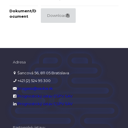
Dokument/D
Download
ocument
Adresa
Šancová 56, 811 05 Bratislava
+421 (2) 524 95 300
progasis@savba.sk
Prognostický ústav CSPV SAV
Prognostický ústav CSPV SAV
Partnerské ústavy