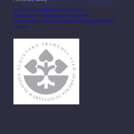
Spoločenskovedný ústav CSPV SAV
Ústav experimentálnej psychológie SAV
Centrum spoločenských a psychologických vied SAV
SAV SK