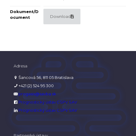
Dokument/D
Download
ocument
Adresa
Šancová 56, 811 05 Bratislava
+421 (2) 524 95 300
progasis@savba.sk
Prognostický ústav CSPV SAV
Prognostický ústav CSPV SAV
Partnerské ústavy