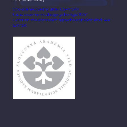
Spoločenskovedný ústav CSPV SAV
Ústav experimentálnej psychológie SAV
Centrum spoločenských a psychologických vied SAV
SAV SK