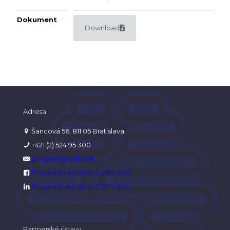
Dokument
Download
Adresa
Šancová 56, 811 05 Bratislava
+421 (2) 524 95 300
progasis@savba.sk
Prognostický ústav CSPV SAV
Prognostický ústav CSPV SAV
Partnerské ústavy