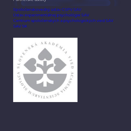
Spoločenskovedný ústav CSPV SAV
Ústav experimentálnej psychológie SAV
Centrum spoločenských a psychologických vied SAV
SAV SK