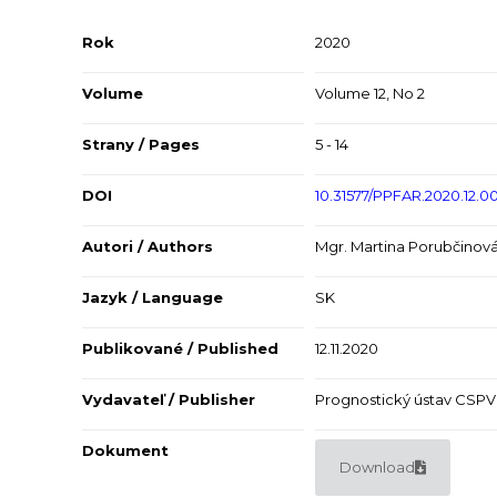
Rok
2020
Volume
Volume 12, No 2
Strany / Pages
5 - 14
DOI
10.31577/PPFAR.2020.12.0
Autori / Authors
Mgr. Martina Porubčinová
Jazyk / Language
SK
Publikované / Published
12.11.2020
Vydavateľ / Publisher
Prognostický ústav CSP
Dokument
Download