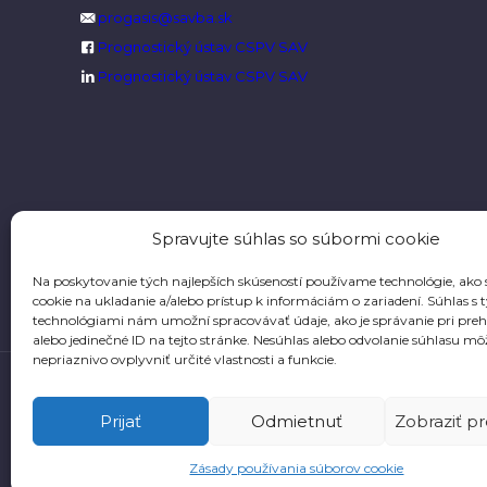
progasis@savba.sk
Prognostický ústav CSPV SAV
Prognostický ústav CSPV SAV
Spravujte súhlas so súbormi cookie
Na poskytovanie tých najlepších skúseností používame technológie, ako
cookie na ukladanie a/alebo prístup k informáciám o zariadení. Súhlas s 
technológiami nám umožní spracovávať údaje, ako je správanie pri preh
alebo jedinečné ID na tejto stránke. Nesúhlas alebo odvolanie súhlasu mô
nepriaznivo ovplyvniť určité vlastnosti a funkcie.
Prijať
Odmietnuť
Zobraziť p
Zásady používania súborov cookie