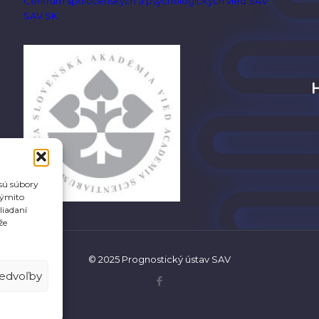
Centrum spoločenských a psychologických vied SAV
SAV SK
 sú súbory
týmito
liadaní
že
© 2025 Prognostický ústav SAV
redvoľby