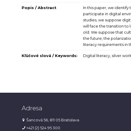
Popis / Abstract
In this paper, we identif
participate in digital en
studies, we suppose digit
will face the transition t
old. We suppose that cult
the future, the polarizati
literacy requirements in t
Kľúčové slová / Keywords:
Digital literacy, silver wo
Adresa
Šancová 56, 811 05 Bratislava
+421 (2) 524 95 300