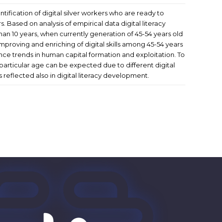
tification of digital silver workers who are ready to
 Based on analysis of empirical data digital literacy
han 10 years, when currently generation of 45-54 years old
improving and enriching of digital skills among 45-54 years
ence trends in human capital formation and exploitation. To
e particular age can be expected due to different digital
s reflected also in digital literacy development.