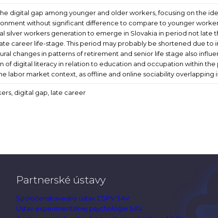
y the digital gap among younger and older workers, focusing on the iden
vironment without significant difference to compare to younger workers.
al silver workers generation to emerge in Slovakia in period not late t
o late career life-stage. This period may probably be shortened due to 
ural changes in patterns of retirement and senior life stage also influ
on of digital literacy in relation to education and occupation within th
he labor market context, as offline and online sociability overlapping i
rkers, digital gap, late career
Partnerské ústavy
Spoločenskovedný ústav CSPV SAV
Ústav experimentálnej psychológie SAV