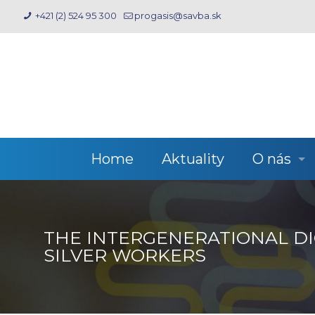
+421 (2) 524 95 300
progasis@savba.sk
Home
Aktuality
O nás
THE INTERGENERATIONAL DI
SILVER WORKERS