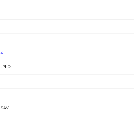
04
, PhD.
V SAV