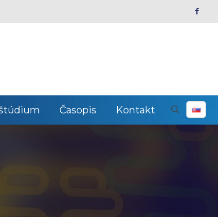
 štúdium
Časopis
Kontakt