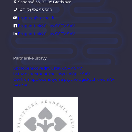
Šancová 56, 811 05 Bratislava
+421 (2) 524 95 300
progasis@savba.sk
Prognostický ústav CSPV SAV
Prognostický ústav CSPV SAV
Partnerské ústavy
Spoločenskovedný ústav CSPV SAV
Ústav experimentálnej psychológie SAV
Centrum spoločenských a psychologických vied SAV
SAV SK