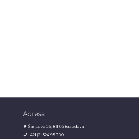
Adresa
Šancová 56, 811 05 Bratislava
+421 (2) 524 95 300