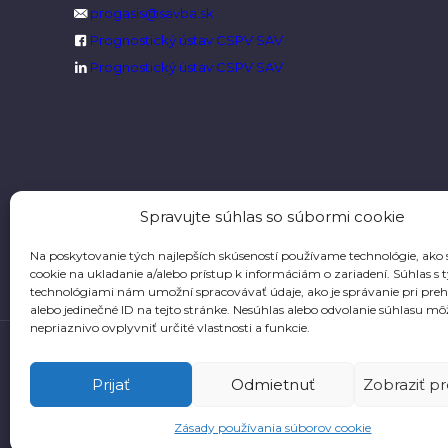
progasis@savba.sk
Prognostický ústav CSPV SAV
Prognostický ústav CSPV SAV
Spravujte súhlas so súbormi cookie
Na poskytovanie tých najlepších skúseností používame technológie, ako
cookie na ukladanie a/alebo prístup k informáciám o zariadení. Súhlas s 
technológiami nám umožní spracovávať údaje, ako je správanie pri preh
alebo jedinečné ID na tejto stránke. Nesúhlas alebo odvolanie súhlasu mô
nepriaznivo ovplyvniť určité vlastnosti a funkcie.
Prijať
Odmietnuť
Zobraziť p
Zásady používania súborov cookie