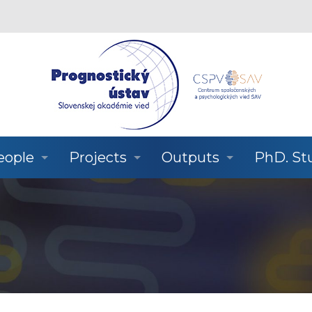
eople
Projects
Outputs
PhD. St