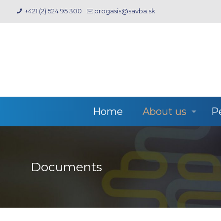
+421 (2) 524 95 300
progasis@savba.sk
Home
About us
P
Documents