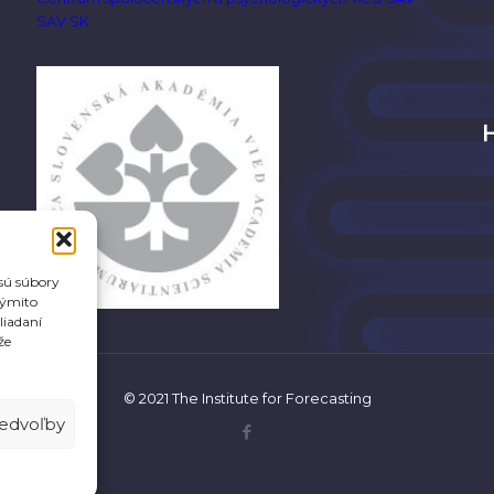
SAV SK
 sú súbory
týmito
liadaní
že
© 2021 The Institute for Forecasting
redvoľby