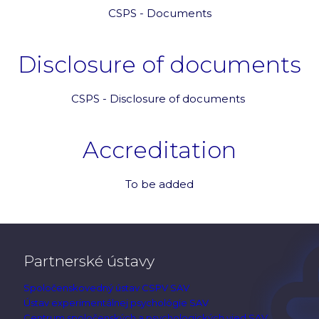
CSPS - Documents
Disclosure of documents
CSPS - Disclosure of documents
Accreditation
To be added
Partnerské ústavy
Spoločenskovedný ústav CSPV SAV
Ústav experimentálnej psychológie SAV
Centrum spoločenských a psychologických vied SAV